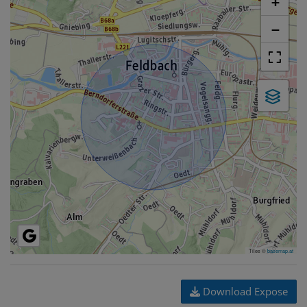
+
−
Tiles ©
basemap.at
Download Expose