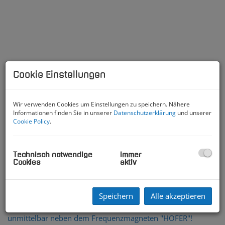
Cookie Einstellungen
Wir verwenden Cookies um Einstellungen zu speichern. Nähere
Informationen finden Sie in unserer
Datenschutzerklärung
und unserer
Cookie Policy
.
Blick Ri Norden
Technisch notwendige
immer
Cookies
aktiv
Beschreibung
Speichern
Alle akzeptieren
Nutzen Sie diese Chance und realisieren Sie Ihr Business
unmittelbar neben dem Frequenzmagneten "HOFER"!