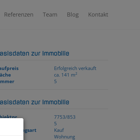
Referenzen
Team
Blog
Kontakt
asisdaten zur Immobilie
aufpreis
Erfolgreich verkauft
2
läche
ca. 141 m
immer
5
asisdaten zur Immobilie
bjektnr.
7753/853
immer
5
ermarktungsart
Kauf
bjektart
Wohnung