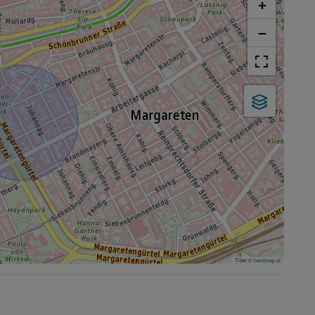
+
−
Tiles ©
basemap.at