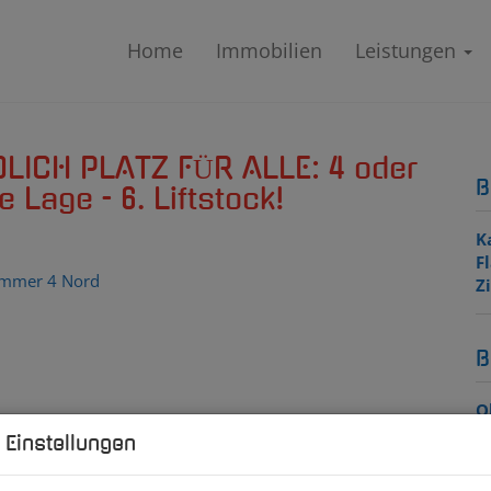
Home
Immobilien
Leistungen
NDLICH PLATZ FÜR ALLE: 4 oder
B
e Lage - 6. Liftstock!
K
F
Z
B
O
Z
 Einstellungen
V
O