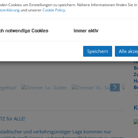
K
den Cookies um Einstellungen zu speichern. Nähere Informationen finden Sie in
N
tzerklärung
und unserer
Cookie Policy
.
F
W
K
ch notwendige Cookies
immer aktiv
B
W
K
Speichern
Alle akze
H
f
B
Flur - alle Zimmer zentral b
Z
H
B
K
Z für ALLE!
städtischer und verkehrsgünstiger Lage kommen nur
nen wirklich großzügigen und modernen Wohntraum zu einem