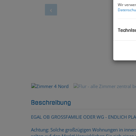
Wir verwen
Datenschu
Technis
Zimmer 4 Nord
Beschreibung
EGAL OB GROSSFAMILIE ODER WG - ENDLICH PLAT
Achtung: Solche großzügigen Wohnungen in inner
selten auf den Markt! Verwirklichen Sie sich ei