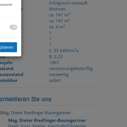
aufpreis
Erfolgreich verkauft
 unserer
utzungsart
Wohnen
2
läche
ca. 141 m
2
ohnfläche
ca. 141 m
2
ellerfläche
ca. 4 m
äder
1
C
1
eller
1
ptieren
2
WB
C, 95 kWh/m
a
GEE
B, 2,23
aujahr
1967
egehbar
ustand
renovierungsbedürftig
auszustand
neuwertig
eziehbar
sofort
ontaktieren Sie uns
Mag. Dieter Riedlinger-Baumgartner
Staatl. konz. Makler, Geschäftsführender