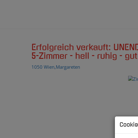
Erfolgreich verkauft: UNE
5-Zimmer - hell - ruhig - gut
1050 Wien,Margareten
Cookie