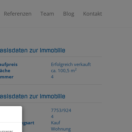
Referenzen
Team
Blog
Kontakt
asisdaten zur Immobilie
aufpreis
Erfolgreich verkauft
2
läche
ca. 100,5 m
immer
4
asisdaten zur Immobilie
bjektnr.
7753/924
immer
4
ermarktungsart
Kauf
bjektart
Wohnung
 unserer