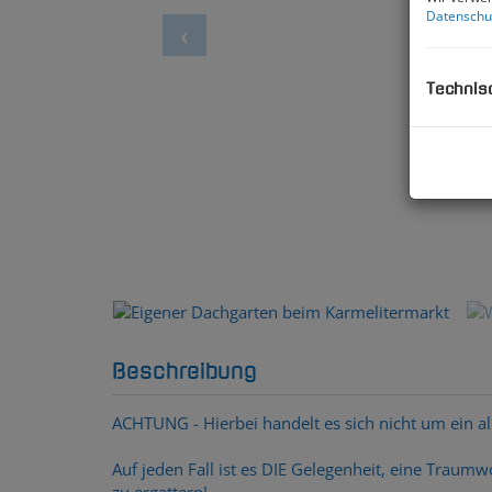
Datenschu
Technis
er Dachgarten beim Karmelitermarkt
Beschreibung
ACHTUNG - Hierbei handelt es sich nicht um ein al
Auf jeden Fall ist es DIE Gelegenheit, eine Traum
zu ergattern!