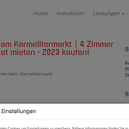
Home
Immobilien
Leistungen
t am Karmelitermarkt | 4 Zimmer
B
tet mieten - 2023 kaufen!
K
F
Z
B
O
 Einstellungen
Z
V
O
den Cookies um Einstellungen zu speichern. Nähere Informationen finden Sie in