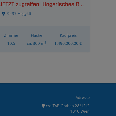
JETZT zugreifen! Ungarisches Reiterparadies - Traumvilla OHNE Nachbarn - 8 Hektar Traumgrund mit Entwicklungspotenzial - 1h von Wien/15 Minuten zur Grenze Pamhagen
9437 Hegykő
Zimmer
Fläche
Kaufpreis
2
10,5
ca. 300 m
1.490.000,00 €
Adresse
c/o TAB Graben 28/1/12
1010 Wien