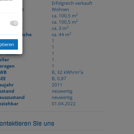
aufpreis
Erfolgreich verkauft
utzungsart
Wohnen
2
läche
ca. 100,5 m
2
ohnfläche
ca. 100,5 m
2
ellerfläche
ca. 3 m
2
errassenfläche
ca. 44 m
äder
1
ptieren
C
1
errassen
1
eller
1
aragen
1
r
2
WB
B, 32 kWh/m
a
GEE
B, 0,87
aujahr
2011
ustand
neuwertig
auszustand
neuwertig
eziehbar
01.04.2022
ontaktieren Sie uns