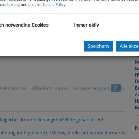
K
tzerklärung
und unserer
Cookie Policy
.
N
F
W
ch notwendige Cookies
immer aktiv
K
T
B
Speichern
Alle akze
W
T
K
G
Wohnzimme
H
f
B
Z
H
B
ltägliches Immobilienangebot! Bitte genau lesen!
K
wohnung im hippsten Teil Wiens, direkt am Karmelitermarkt