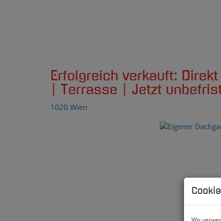
Erfolgreich verkauft: Direk
| Terrasse | Jetzt unbefris
1020 Wien
Cookie
Wir verwen